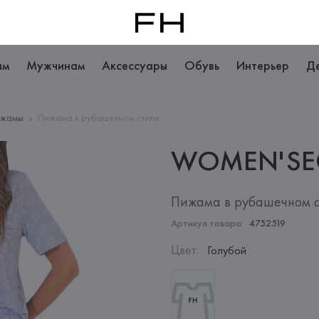
ам
Мужчинам
Аксессуары
Обувь
Интерьер
Д
ижамы
Пижама в рубашечном стиле
WOMEN'SE
Пижама в рубашечном 
Артикул товара:
4752519
Цвет
:
Голубой