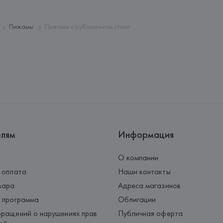
28034 MADRID,
Страна происхождения товара
Пижамы
Пижама в рубашечном стиле
елям
Информация
О компании
 оплата
Наши контакты
вара
Адреса магазинов
 программа
Облигации
ращений о нарушениях прав
Публичная оферта