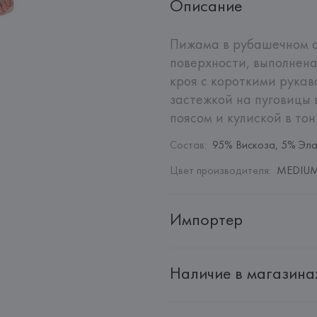
Описание
Пижама в рубашечном с
поверхности, выполнена
кроя с короткими рукав
застежкой на пуговицы в
поясом и кулиской в тон
Состав
:
95% Вискоза, 5% Эла
Цвет производителя
:
MEDIUM 
Импортер
Импортер: 
Общество с дополн
Наличие в магазина
Адрес: 
Республика Беларусь, 2
Производитель: 
EUROFIEL CO
Адрес: 
ИСПАНИЯ, 
EUROFIEL 