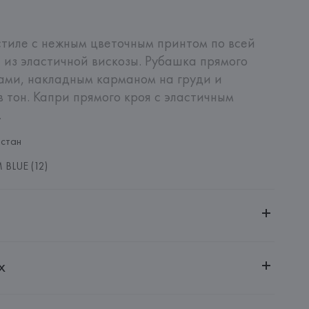
тиле с нежным цветочным принтом по всей 
 из эластичной вискозы. Рубашка прямого 
ами, накладным карманом на груди и 
 тон. Капри прямого кроя с эластичным 
.
стан
BLUE (12)
ительной ответственностью "БелВиринея"
х
20030, г. Минск, ул. Немига, 5, пом. 39
NFECCION S.A.
CONFECCION S.A., AVDA LLANO CASTELLANO, NUM. 51 