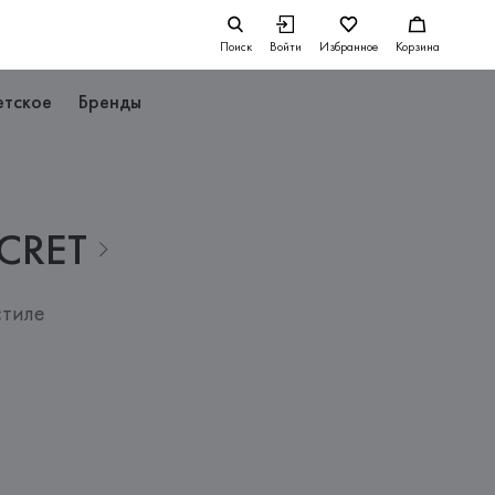
Поиск
Войти
Избранное
Корзина
етское
Бренды
CRET
стиле