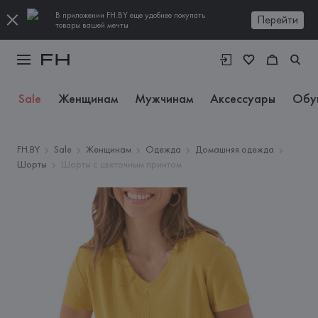
В приложении FH.BY еще удобнее покупать
Перейти
товары вашей мечты
Sale
Женщинам
Мужчинам
Аксессуары
Обу
FH.BY
Sale
Женщинам
Одежда
Домашняя одежда
Шорты
Шорты с цветочным принтом