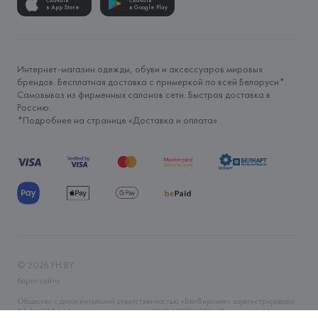
Скачать
Скачать
в App Store
в Google Play
Интернет-магазин одежды, обуви и аксессуаров мировых
брендов. Бесплатная доставка с примеркой по всей Беларуси*.
Самовывоз из фирменных салонов сети. Быстрая доставка в
Россию.
*Подробнее на странице «
Доставка и оплата
»
©
2026
FH.BY
Карта сайта
Общество с дополнительной ответственностью «БелВиринея» зарегистрировано
06.04.2006 Минским горисполкомом. УНП 190706320. Юр.адрес: г. Минск, ул.