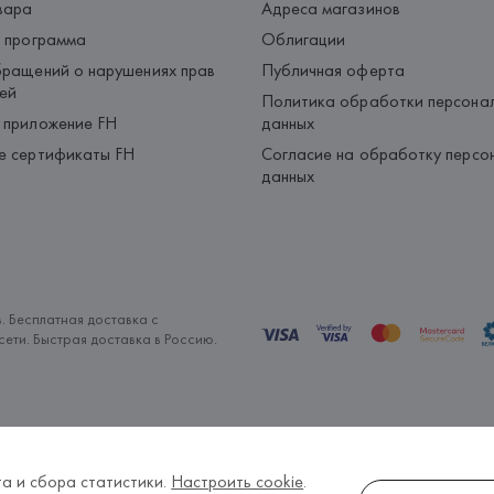
вара
Адреса магазинов
 программа
Облигации
ращений о нарушениях прав
Публичная оферта
ей
Политика обработки персона
 приложение FH
данных
е сертификаты FH
Согласие на обработку персо
данных
. Бесплатная доставка с
ети. Быстрая доставка в Россию.
а и сбора статистики.
Настроить cookie
.