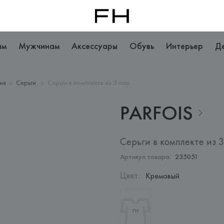
ам
Мужчинам
Аксессуары
Обувь
Интерьер
Д
ия
Серьги
Серьги в комплекте из 3 пар
PARFOIS
Серьги в комплекте из 
Артикул товара:
235051
Цвет
:
Кремовый