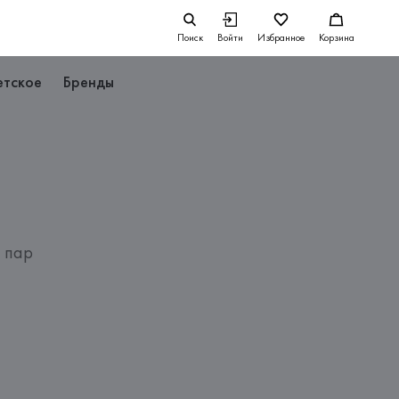
Поиск
Войти
Избранное
Корзина
етское
Бренды
3 пар