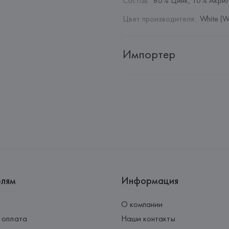
Состав
:
80% Цинк, 10% Акрил
Цвет производителя
:
White (W
Импортер
Импортер: 
Общество с дополн
Адрес: 
Республика Беларусь, 2
Производитель: 
Barata & Ramil
Адрес: 
ПОРТУГАЛИЯ, 
Barata &
Rio Tinto,
Страна происхождения товара
елям
Информация
О компании
 оплата
Наши контакты