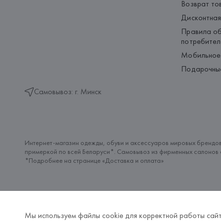
Возврат то
Дисконтная
Правила об
потребител
Мобильное
Подарочны
Самовывоз: г. Минск
Интернет-магазин одежды, обуви и аксессуаров мировых брендов
примеркой по всей Беларуси*. Самовывоз из фирменных салонов с
*Подробнее на странице «
Доставка и оплата
»
Мы используем файлы cookie для корректной работы сайт