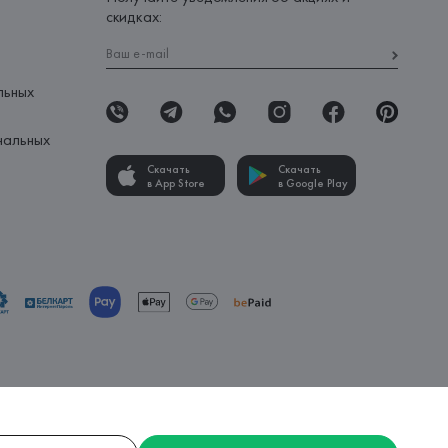
скидках:
льных
нальных
Скачать
Скачать
в App Store
в Google Play