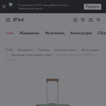
В приложении FH.BY еще удобнее покупать
Перейти
товары вашей мечты
Sale
Женщинам
Мужчинам
Аксессуары
Обу
FH.BY
Женщинам
Одежда
Новинки недели
Аксессуары
Чемоданы и дорожные сумки
Чемодан дорожный Bellagio,
70.5см