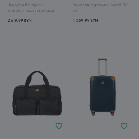
Чемодан Bellagio с
Чемодан дорожный Amalfi 55
контрастными вставками
см
2 619,99 BYN
1 369,99 BYN