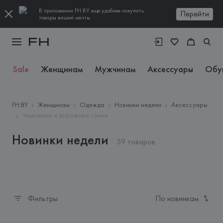
В приложении FH.BY еще удобнее покупать
Перейти
товары вашей мечты
Sale
Женщинам
Мужчинам
Аксессуары
Обу
FH.BY
Женщинам
Одежда
Новинки недели
Аксессуары
Чемоданы и дорожные сумки
Новинки недели
59 товаров
Фильтры
По новинкам