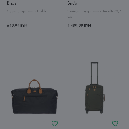
Bric's
Bric's
Сумка дорожная Holdall
Чемодан дорожный Amalfi 70,5
см
649,99 BYN
1 489,99 BYN