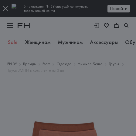
В приложении FH.BY еще удобнее покупать
Перейти
товары вашей мечты
Sale
Женщинам
Мужчинам
Аксессуары
Обу
FH.BY
Бренды
Etam
Одежда
Нижнее белье
Трусы
Трусы JOHN в комплекте из 3 шт