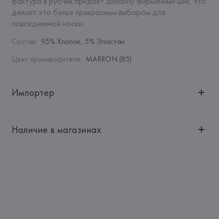
фактура в рубчик придает дизайну фирменный шик, что 
делает это белье прекрасным выбором для 
повседневной носки.
Состав
:
95% Хлопок, 5% Эластан
Цвет производителя
:
MARRON (85)
Импортер
Импортер: 
Общество с дополнительной ответственностью 
"БелВиринея"
Наличие в магазинах
Адрес: 
Республика Беларусь, 220030, г. Минск, ул. 
Немига, 5, пом. 39
Производитель: 
Etam Lingerie SA
Адрес: 
ФРАНЦИЯ, 
Etam Lingerie SA, 57/59 Rue Henri 
Barbusse 92110 Clichy,
Страна происхождения товара: 
БАНГЛАДЕШ