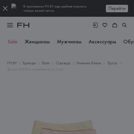
В приложении FH.BY еще удобнее покупать
Перейти
товары вашей мечты
Sale
Женщинам
Мужчинам
Аксессуары
Обу
FH.BY
Бренды
Etam
Одежда
Нижнее белье
Трусы
Трусы JOHN в комплекте из 3 шт