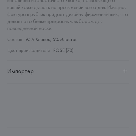
выполнены из эластичного хлопка, позволяющего 
вашей коже дышать на протяжении всего дня. Изящная 
фактура в рубчик придает дизайну фирменный шик, что 
делает это белье прекрасным выбором для 
повседневной носки.
Состав
:
95% Хлопок, 5% Эластан
Цвет производителя
:
ROSE (70)
Импортер
Импортер: 
Общество с дополнительной ответственностью 
"БелВиринея"
Адрес: 
Республика Беларусь, 220030, г. Минск, ул. 
Немига, 5, пом. 39
Производитель: 
Etam Lingerie SA
Адрес: 
ФРАНЦИЯ, 
Etam Lingerie SA, 57/59 Rue Henri 
Barbusse 92110 Clichy,