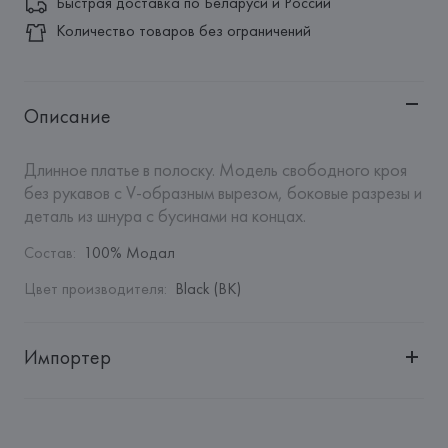
Быстрая доставка по Беларуси и России
Количество товаров без ограничений
Описание
Длинное платье в полоску. Модель свободного кроя 
без рукавов с V-образным вырезом, боковые разрезы и 
деталь из шнура с бусинами на концах.
Состав
:
100% Модал
Цвет производителя
:
Black (BK)
Импортер
Импортер: 
Общество с дополнительной ответственностью 
"БелВиринея"