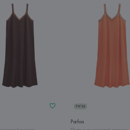
FW'26
Parfois
 смесовой вискозы
Платье из смесовой вискозы