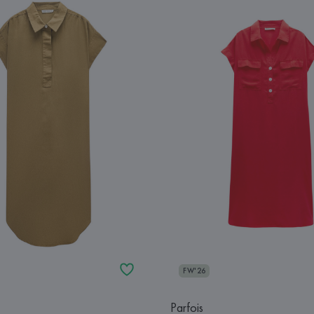
FW'26
Parfois