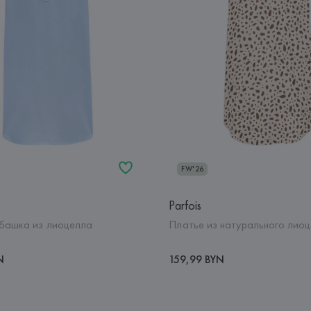
FW'26
Parfois
башка из лиоцелла
Платье из натурального лио
N
159,99 BYN