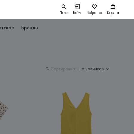
Поиск
Войти
Избранное
Корзина
етское
Бренды
Сортировка:
По новинкам