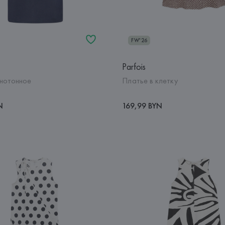
FW'26
Parfois
нотонное
Платье в клетку
N
169,99 BYN