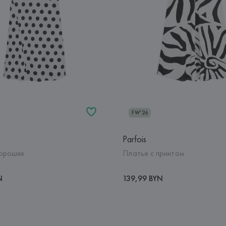
FW'26
Parfois
горошек
Платье с принтом
N
139,99 BYN