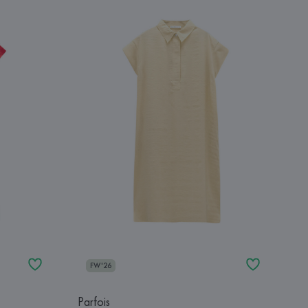
FW'26
Parfois