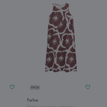
FW'26
Parfois
Платье с цветочным принтом