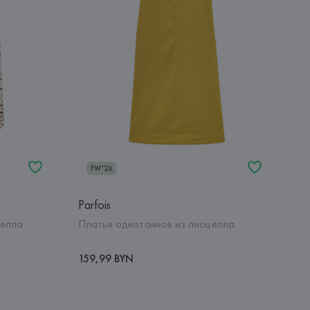
FW'26
Parfois
целла
Платье однотонное из лиоцелла
159,99 BYN