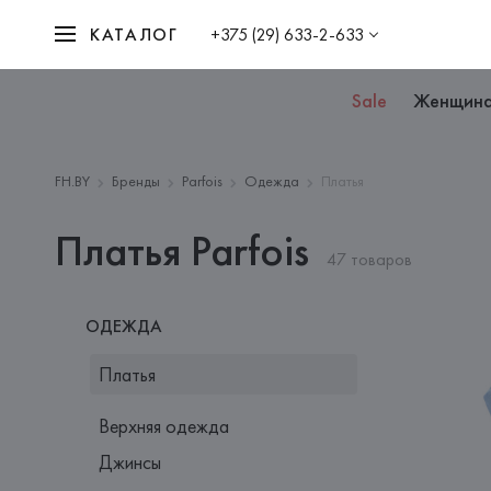
КАТАЛОГ
+375 (29) 633-2-633
Sale
Женщин
FH.BY
Бренды
Parfois
Одежда
Платья
Платья Parfois
47 товаров
ОДЕЖДА
Платья
Верхняя одежда
Джинсы