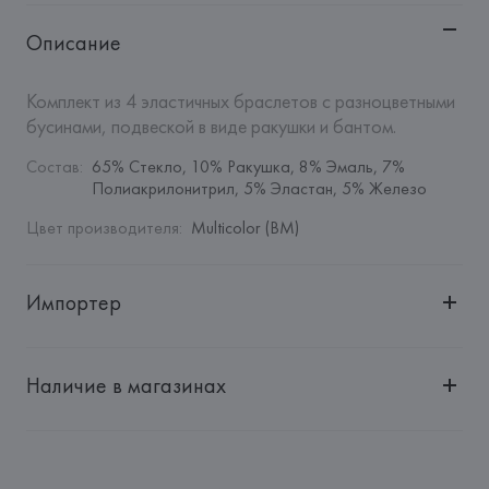
Описание
Комплект из 4 эластичных браслетов с разноцветными 
бусинами, подвеской в виде ракушки и бантом.
Состав
:
65% Стекло, 10% Ракушка, 8% Эмаль, 7% 
Полиакрилонитрил, 5% Эластан, 5% Железо
Цвет производителя
:
Multicolor (BM)
Импортер
Импортер: 
Общество с дополнительной ответственностью 
"БелВиринея"
Наличие в магазинах
Адрес: 
Республика Беларусь, 220030, г. Минск, ул. 
Немига, 5, пом. 39
Производитель: 
Barata & Ramilo, S.A.