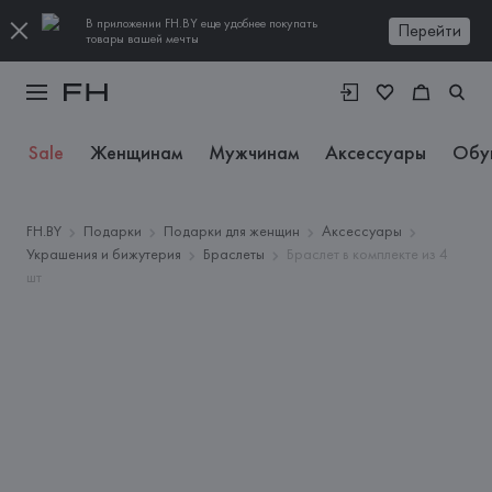
В приложении FH.BY еще удобнее покупать
Перейти
товары вашей мечты
Sale
Женщинам
Мужчинам
Аксессуары
Обу
FH.BY
Подарки
Подарки для женщин
Аксессуары
Украшения и бижутерия
Браслеты
Браслет в комплекте из 4
шт