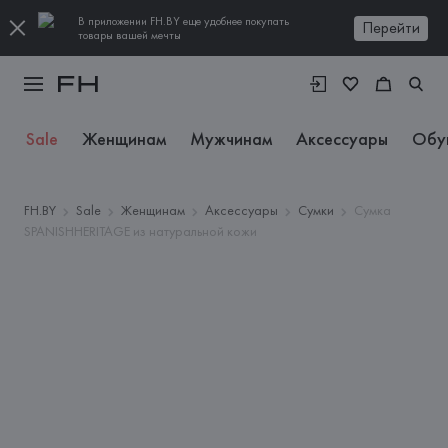
В приложении FH.BY еще удобнее покупать
Перейти
товары вашей мечты
Sale
Женщинам
Мужчинам
Аксессуары
Обу
FH.BY
Sale
Женщинам
Аксессуары
Сумки
Сумка
SPANISHHERITAGE из натуральной кожи