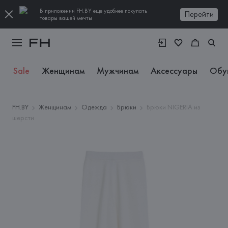
В приложении FH.BY еще удобнее покупать
Перейти
товары вашей мечты
Sale
Женщинам
Мужчинам
Аксессуары
Обу
FH.BY
Женщинам
Одежда
Брюки
Брюки NIGERIA из
шерсти