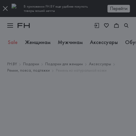
В приложении FH.BY еще удобнее покупать
Перейти
товары вашей мечты
Sale
Женщинам
Мужчинам
Аксессуары
Обу
FH.BY
Подарки
Подарки для женщин
Аксессуары
Ремни, пояса, подтяжки
Ремень из натуральной кожи