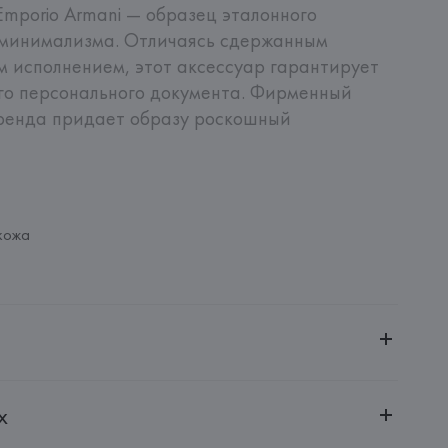
mporio Armani — образец эталонного 
 минимализма. Отличаясь сдержанным 
 исполнением, этот аксессуар гарантирует 
о персонального документа. Фирменный 
ренда придает образу роскошный 
кожа
ченной ответственностью "Авикойл Интернешнл"
х
20051, г. Минск, ул. Рафиева, д. 64, помещение 2-27
 S.p.A.