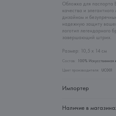
Обложка для паспорта E
качества и элегантного
дизайном и безупречным
надежную защиту вашег
логотип легендарного б
завершающий штрих. 

Размер: 10,5 х 14 см
Состав
:
100% Искусственная 
Цвет производителя
:
UC001
Импортер
Импортер: 
Общество с ограни
Наличие в магазина
Адрес: 
Республика Беларусь, 2
Производитель: 
Giorgio Armani