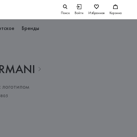
Поиск
Войти
Избранное
Корзина
етское
Бренды
RMANI
с логотипом
3805