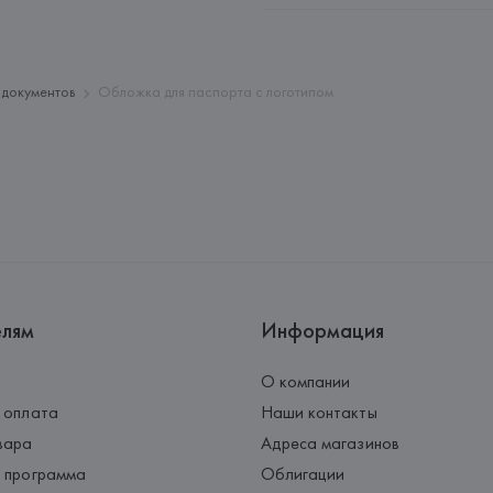
Адрес: 
ИТАЛИЯ, 
Giorgio Arman
Страна происхождения товара
 документов
Обложка для паспорта с логотипом
елям
Информация
О компании
 оплата
Наши контакты
вара
Адреса магазинов
 программа
Облигации