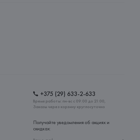
i S.p.A - Via Borgonuovo 11, 20121 Milano,
: 
КИТАЙ
+375 (29) 633-2-633
Время работы: пн-вс с 09:00 до 21:00,
Заказы через корзину круглосуточно
Получайте уведомления об акциях и
скидках: