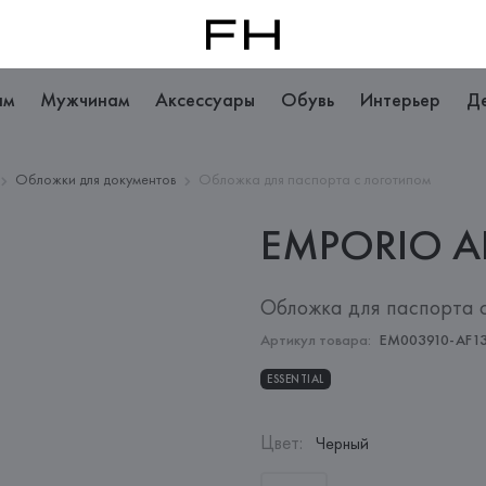
ам
Мужчинам
Аксессуары
Обувь
Интерьер
Д
Обложки для документов
Обложка для паспорта с логотипом
EMPORIO
A
Обложка для паспорта 
Артикул товара:
EM003910-AF1
ESSENTIAL
Цвет
:
Черный