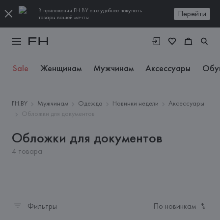
В приложении FH.BY еще удобнее покупать
Перейти
товары вашей мечты
Sale
Женщинам
Мужчинам
Аксессуары
Обу
FH.BY
Мужчинам
Одежда
Новинки недели
Аксессуары
Обложки для документов
Обложки для документов
4 товара
Фильтры
По новинкам