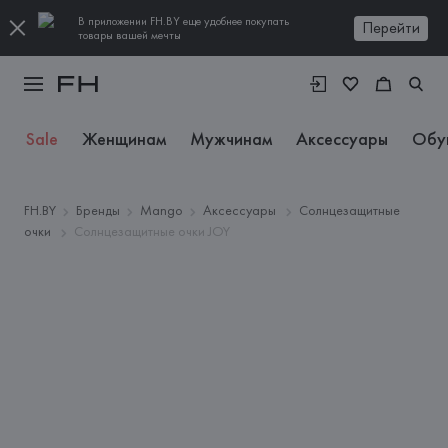
В приложении FH.BY еще удобнее покупать
Перейти
товары вашей мечты
Sale
Женщинам
Мужчинам
Аксессуары
Обу
FH.BY
Бренды
Mango
Аксессуары
Солнцезащитные
очки
Солнцезащитные очки JOY