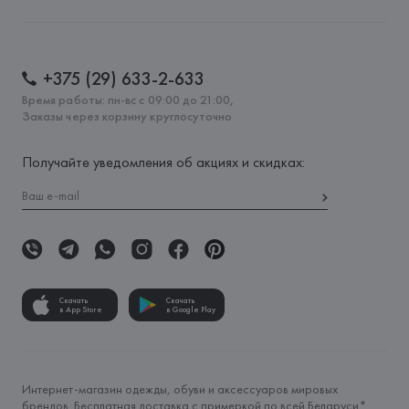
+375 (29) 633-2-633
Время работы: пн-вс с 09:00 до 21:00,
Заказы через корзину круглосуточно
Получайте уведомления об акциях и скидках:
Скачать
Скачать
в App Store
в Google Play
Интернет-магазин одежды, обуви и аксессуаров мировых
брендов. Бесплатная доставка с примеркой по всей Беларуси*.