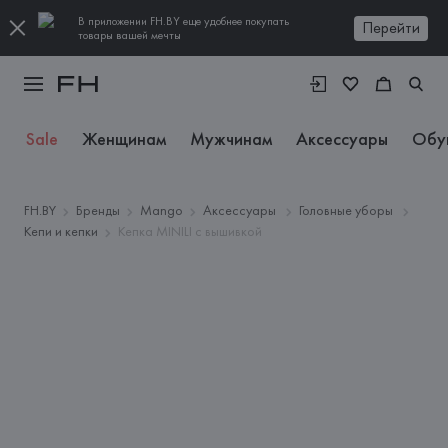
В приложении FH.BY еще удобнее покупать
Перейти
товары вашей мечты
Sale
Женщинам
Мужчинам
Аксессуары
Обу
FH.BY
Бренды
Mango
Аксессуары
Головные уборы
Кепи и кепки
Кепка MINILI с вышивкой