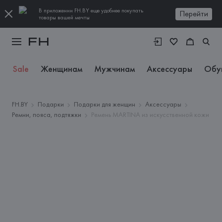
В приложении FH.BY еще удобнее покупать
Перейти
товары вашей мечты
Sale
Женщинам
Мужчинам
Аксессуары
Обу
FH.BY
Подарки
Подарки для женщин
Аксессуары
Ремни, пояса, подтяжки
Ремень MARTINA из искусственной кожи