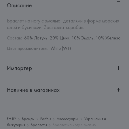
Описание
Браслет на ногу с эмалью, деталями в форме морских 
ежей и бусинами. Застежка-карабин.
Состав
:
60% Латунь, 20% Цинк, 10% Эмаль, 10% Железо
Цвет производителя
:
White (WT)
Импортер
Импортер: 
Общество с дополнительной ответственностью 
"БелВиринея"
Наличие в магазинах
Адрес: 
Республика Беларусь, 220030, г. Минск, ул. 
Немига, 5, пом. 39
Производитель: 
Barata & Ramilo, S.A.
Адрес: 
ПОРТУГАЛИЯ, 
Barata & Ramilo, S.A., Rua do Sistelo, 
FH.BY
Бренды
Parfois
Аксессуары
Украшения и
Lugar de Santegãos. 4435-429 Rio Tinto,
бижутерия
Браслеты
Браслет на ногу с эмалью