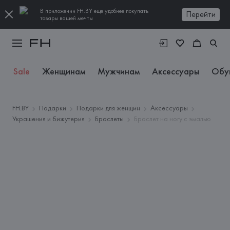
В приложении FH.BY еще удобнее покупать
Перейти
товары вашей мечты
Sale
Женщинам
Мужчинам
Аксессуары
Обу
FH.BY
Подарки
Подарки для женщин
Аксессуары
Украшения и бижутерия
Браслеты
Браслет на ногу с эмалью