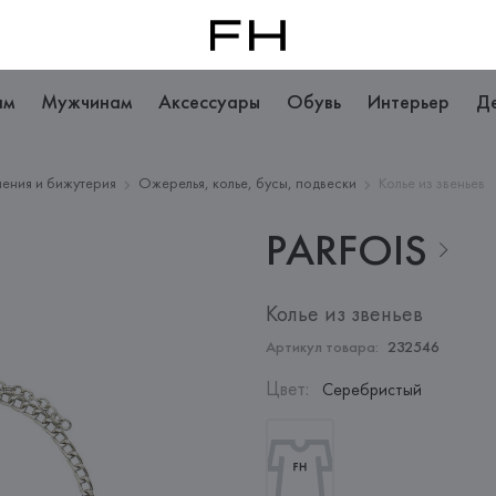
ам
Мужчинам
Аксессуары
Обувь
Интерьер
Д
ения и бижутерия
Ожерелья, колье, бусы, подвески
Колье из звеньев
PARFOIS
Колье из звеньев
Артикул товара:
232546
Цвет
:
Серебристый