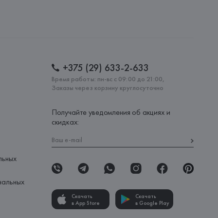
+375 (29) 633-2-633
Время работы: пн-вс с 09:00 до 21:00,
Заказы через корзину круглосуточно
Получайте уведомления об акциях и
скидках:
льных
нальных
Скачать
Скачать
в App Store
в Google Play