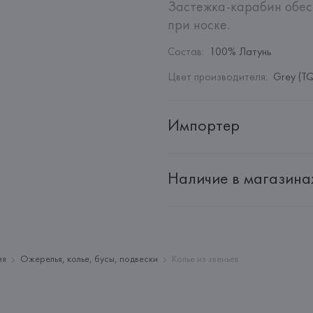
Застежка-карабин обес
при носке.
Состав
:
100% Латунь
Цвет производителя
:
Grey (TQ
Импортер
Импортер: 
Общество с дополн
Наличие в магазина
Адрес: 
Республика Беларусь, 2
Производитель: 
Barata & Ramil
Адрес: 
ПОРТУГАЛИЯ, 
Barata &
Rio Tinto,
Страна происхождения товара
ия
Ожерелья, колье, бусы, подвески
Колье из звеньев