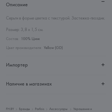
Описание
Серьги в форме цветка с текстурой. Застежка-гвоздик.

Размер: 3,8 x 1,5 см.
Состав
:
100% Цинк
Цвет производителя
:
Yellow (GD)
Импортер
Импортер: 
Общество с дополнительной ответственностью 
"БелВиринея"
Наличие в магазинах
Адрес: 
Республика Беларусь, 220030, г. Минск, ул. 
Немига, 5, пом. 39
Производитель: 
Barata & Ramilo, S.A.
Адрес: 
ПОРТУГАЛИЯ, 
Barata & Ramilo, S.A., Rua do Sistelo, 
FH.BY
Бренды
Parfois
Аксессуары
Украшения и