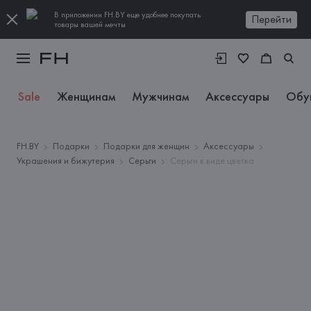
В приложении FH.BY еще удобнее покупать
Перейти
товары вашей мечты
Sale
Женщинам
Мужчинам
Аксессуары
Обу
FH.BY
Подарки
Подарки для женщин
Аксессуары
Украшения и бижутерия
Серьги
Серьги в виде цветка