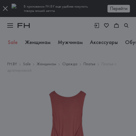
В приложении FH.BY еще удобнее покупать
Перейти
товары вашей мечты
Sale
Женщинам
Мужчинам
Аксессуары
Обу
FH.BY
Sale
Женщинам
Одежда
Платья
Платье с
драпировкой