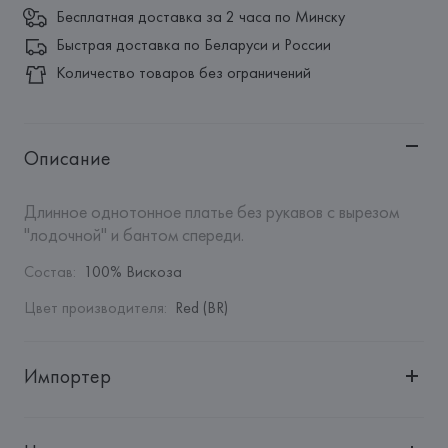
Бесплатная доставка за 2 часа по Минску
Быстрая доставка по Беларуси и России
Количество товаров без ограничений
Описание
Длинное однотонное платье без рукавов с вырезом 
"лодочной" и бантом спереди.
Состав
:
100% Вискоза
Цвет производителя
:
Red (BR)
Импортер
Импортер: 
Общество с дополнительной ответственностью 
"БелВиринея"