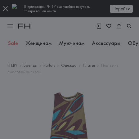
В приложении FH.BY еще удобнее покупать
Перейти
товары вашей мечты
Sale
Женщинам
Мужчинам
Аксессуары
Обу
FH.BY
Бренды
Parfois
Одежда
Платья
Платье из
смесовой вискозы