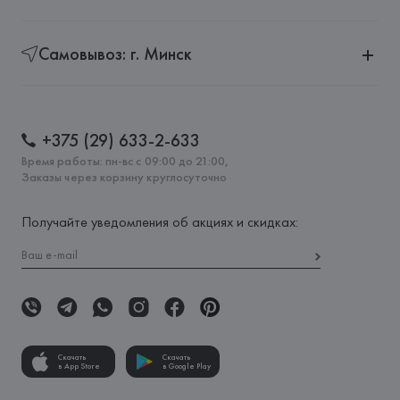
Самовывоз: г. Минск
+375 (29) 633-2-633
Время работы: пн-вс с 09:00 до 21:00,
Заказы через корзину круглосуточно
Получайте уведомления об акциях и скидках:
Скачать
Скачать
в App Store
в Google Play