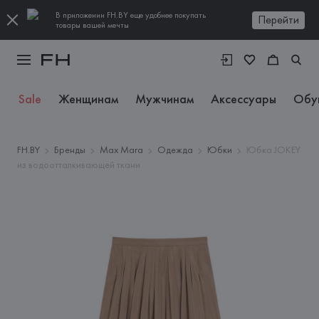
В приложении FH.BY еще удобнее покупать
Перейти
товары вашей мечты
Sale
Женщинам
Мужчинам
Аксессуары
Обу
FH.BY
Бренды
Max Mara
Одежда
Юбки
Юбка JOKEY
из водоотталкивающей ткани