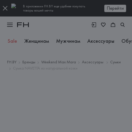
В приложении FH.BY еще удобнее покупать
Перейти
товары вашей мечты
Sale
Женщинам
Мужчинам
Аксессуары
Обу
FH.BY
Бренды
Weekend Max Mara
Аксессуары
Сумки
Сумка NAVETTA из натуральной кожи