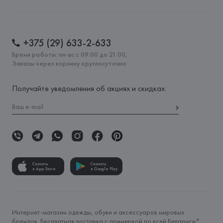
+375 (29) 633-2-633
Время работы: пн-вс с 09:00 до 21:00,
Заказы через корзину круглосуточно
Получайте уведомления об акциях и скидках:
Скачать
Скачать
в App Store
в Google Play
Интернет-магазин одежды, обуви и аксессуаров мировых
брендов. Бесплатная доставка с примеркой по всей Беларуси*.