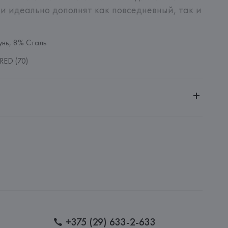
и идеально дополнят как повседневный, так и 
нь, 8% Сталь
RED (70)
ительной ответственностью "Белмаркетцентр"
0030, г. Минск, ул. Немига, 5, пом. 39, ком. 1
 S.A.
S.A., Via Augusta 10 (Pol. Ind. Riera de Caldes), 08184 
lona),
: 
КИТАЙ
+375 (29) 633-2-633