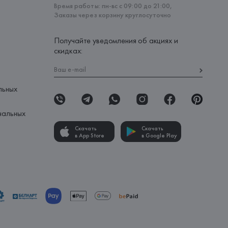
Время работы: пн-вс с 09:00 до 21:00,
Заказы через корзину круглосуточно
Получайте уведомления об акциях и
скидках:
льных
нальных
Скачать
Скачать
в App Store
в Google Play