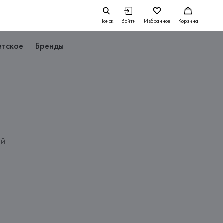
Поиск
Войти
Избранное
Корзина
етское
Бренды
ой