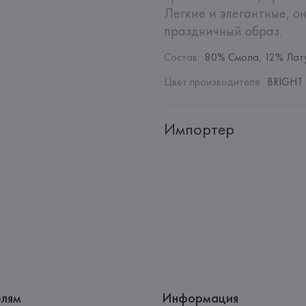
Легкие и элегантные, он
праздничный образ.
Состав
:
80% Смола, 12% Лату
Цвет производителя
:
BRIGHT 
Импортер
Импортер: 
Общество с дополн
Адрес: 
Республика Беларусь, 22
Производитель: 
MANGO MNG,
Адрес: 
ИСПАНИЯ, 
MANGO MNG, 
Palau-Solità i Plegamans (Barce
Страна происхождения товара
елям
Информация