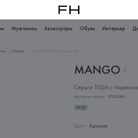
ам
Мужчинам
Аксессуары
Обувь
Интерьер
Д
рия
Серьги
Серьги TILDA с подвеской
MANGO
Серьги TILDA с подвеск
Артикул товара:
17031142
FW’25
Цвет
:
Красный