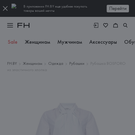
В приложении FH.BY еще удобнее покупать
Перейти
товары вашей мечты
Sale
Женщинам
Мужчинам
Аксессуары
Обу
FH.BY
Женщинам
Одежда
Рубашки
Рубашка BOSFORO
из эластичного хлопка