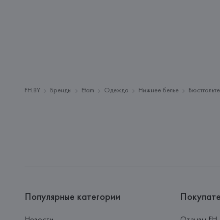
FH.BY
Бренды
Etam
Одежда
Нижнее белье
Бюстгальт
Популярные категории
Покупат
Новости
Отзывы FH