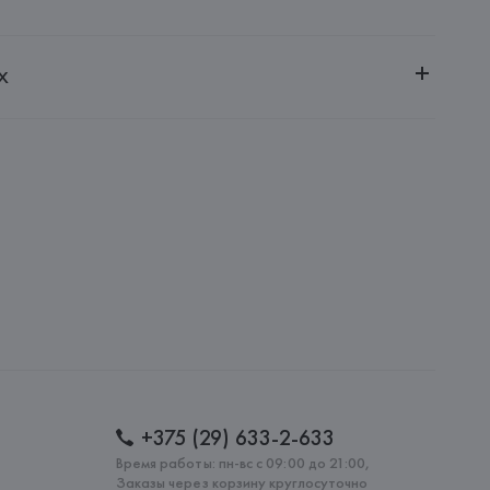
ительной ответственностью "БелВиринея"
х
20030, г. Минск, ул. Немига, 5, пом. 39
SA
ie SA, 57/59 Rue Henri Barbusse 92110 Clichy,
: 
БАНГЛАДЕШ
+375 (29) 633-2-633
Время работы: пн-вс с 09:00 до 21:00,
Заказы через корзину круглосуточно