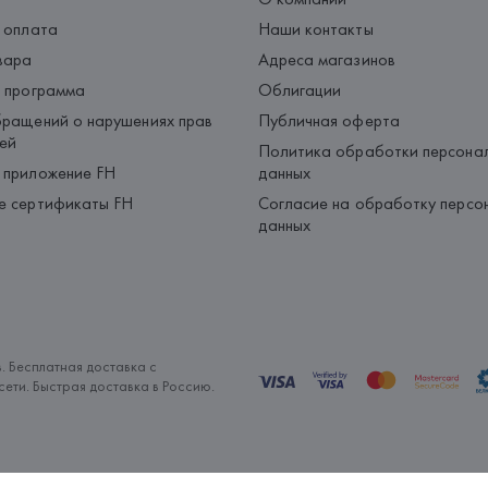
 оплата
Наши контакты
вара
Адреса магазинов
 программа
Облигации
ращений о нарушениях прав
Публичная оферта
ей
Политика обработки персона
 приложение FH
данных
е сертификаты FH
Согласие на обработку персо
данных
. Бесплатная доставка с
ети. Быстрая доставка в Россию.