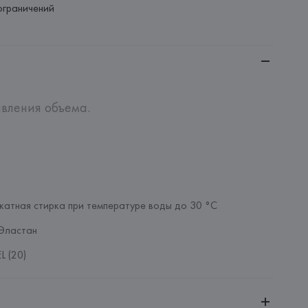
ограничений
вления объема.



катная стирка при температуре воды до 30 °C
Эластан
L (20)