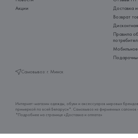
Акции
Доставка и
Возврат то
Дисконтная
Правила об
потребител
Мобильное
Подарочны
Самовывоз: г. Минск
Интернет-магазин одежды, обуви и аксессуаров мировых брендов
примеркой по всей Беларуси*. Самовывоз из фирменных салонов с
*Подробнее на странице «
Доставка и оплата
»