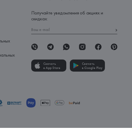
Получайте уведомления об акциях и
скидках:
льных
нальных
Скачать
Скачать
в App Store
в Google Play