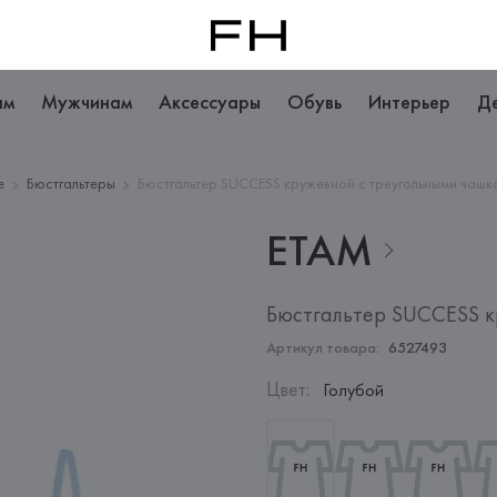
ам
Мужчинам
Аксессуары
Обувь
Интерьер
Д
е
Бюстгальтеры
Бюстгальтер SUCCESS кружевной с треугольными чашк
ETAM
Бюстгальтер SUCCESS к
Артикул товара:
6527493
Цвет
:
Голубой