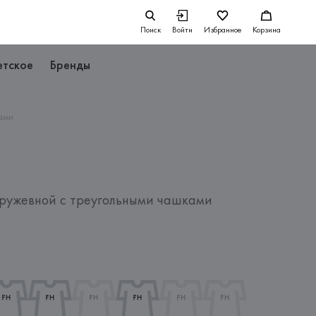
Поиск
Войти
Избранное
Корзина
етское
Бренды
ами
ружевной с треугольными чашками