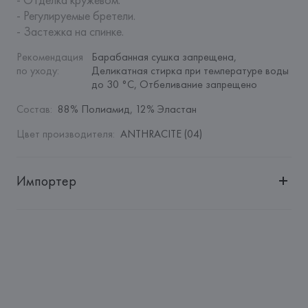
- Регулируемые бретели.

- Застежка на спинке.
Рекомендация 
Барабанная сушка запрещена, 
по уходу
:
Деликатная стирка при температуре воды 
до 30 °C, Отбеливание запрещено
Состав
:
88% Полиамид, 12% Эластан
Цвет производителя
:
ANTHRACITE (04)
Импортер
Импортер: 
Общество с дополнительной ответственностью 
"БелВиринея"
Адрес: 
Республика Беларусь, 220030, г. Минск, ул. 
Немига, 5, пом. 39
Производитель: 
Etam Lingerie SA
Адрес: 
ФРАНЦИЯ, 
Etam Lingerie SA, 57/59 Rue Henri 