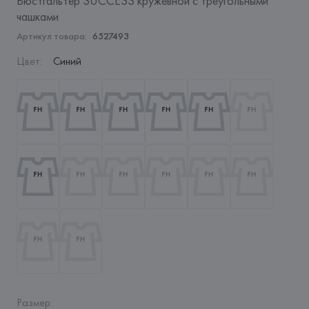
Бюстгальтер SUCCESS кружевной с треугольными
чашками
Артикул товара:
6527493
Цвет
:
Синий
Размер
: