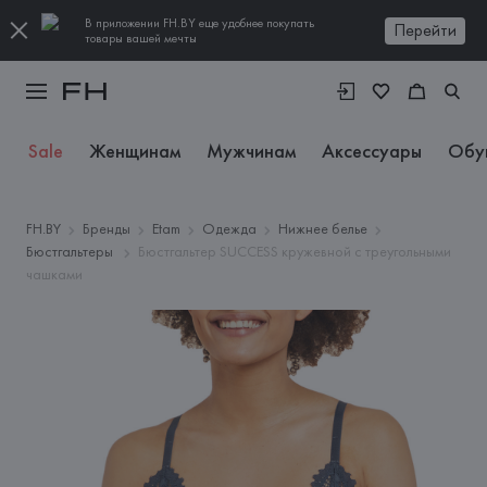
В приложении FH.BY еще удобнее покупать
Перейти
товары вашей мечты
Sale
Женщинам
Мужчинам
Аксессуары
Обу
FH.BY
Бренды
Etam
Одежда
Нижнее белье
Бюстгальтеры
Бюстгальтер SUCCESS кружевной с треугольными
чашками