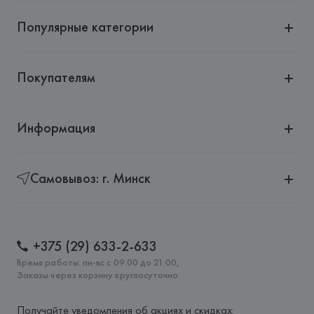
Barbusse 92110 Clichy,
Популярные категории
Страна происхождения товара: 
БАНГЛАДЕШ
Покупателям
Информация
Самовывоз: г. Минск
+375 (29) 633-2-633
Время работы: пн-вс с 09:00 до 21:00,
Заказы через корзину круглосуточно
Получайте уведомления об акциях и скидках: