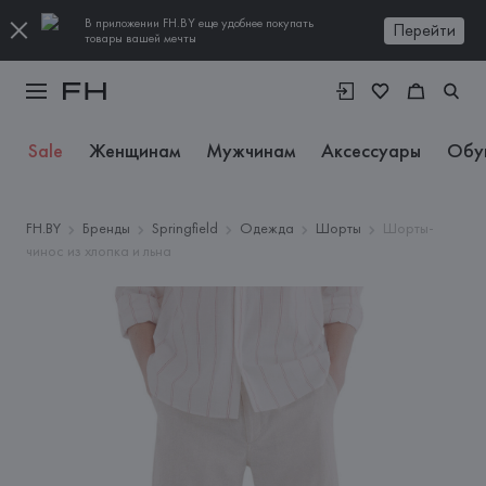
В приложении FH.BY еще удобнее покупать
Перейти
товары вашей мечты
Sale
Женщинам
Мужчинам
Аксессуары
Обу
FH.BY
Бренды
Springfield
Одежда
Шорты
Шорты-
чинос из хлопка и льна