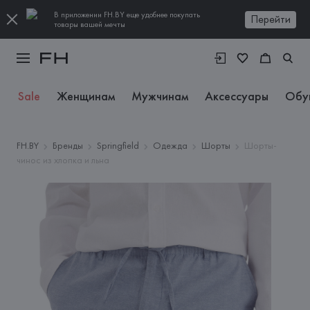
В приложении FH.BY еще удобнее покупать
Перейти
товары вашей мечты
Sale
Женщинам
Мужчинам
Аксессуары
Обу
FH.BY
Бренды
Springfield
Одежда
Шорты
Шорты-
чинос из хлопка и льна