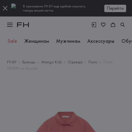
В приложении FH.BY еще удобнее покупать
Перейти
товары вашей мечты
Sale
Женщинам
Мужчинам
Аксессуары
Обу
FH.BY
Бренды
Mango Kids
Одежда
Поло
Поло
JAVIER8 из хлопка