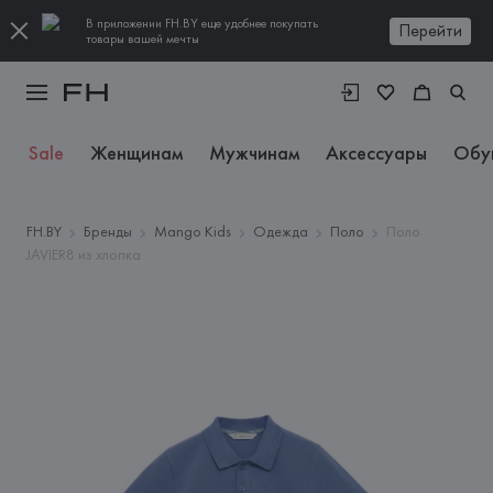
В приложении FH.BY еще удобнее покупать
Перейти
товары вашей мечты
Sale
Женщинам
Мужчинам
Аксессуары
Обу
FH.BY
Бренды
Mango Kids
Одежда
Поло
Поло
JAVIER8 из хлопка