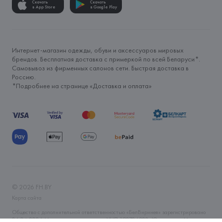
Скачать
Скачать
в App Store
в Google Play
Интернет-магазин одежды, обуви и аксессуаров мировых
брендов. Бесплатная доставка с примеркой по всей Беларуси*.
Самовывоз из фирменных салонов сети. Быстрая доставка в
Россию.
*Подробнее на странице «
Доставка и оплата
»
©
2026
FH.BY
Карта сайта
Общество с дополнительной ответственностью «БелВиринея» зарегистрировано
06.04.2006 Минским горисполкомом. УНП 190706320. Юр.адрес: г. Минск, ул.