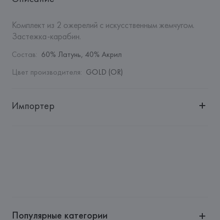
Комплект из 2 ожерелий с искусственным жемчугом. 
Застежка-карабин.
Состав
:
60% Латунь, 40% Акрил
Цвет производителя
:
GOLD (OR)
Импортер
Импортер: 
Общество с дополнительной ответственностью 
"Белмаркетцентр"
Адрес: 
Республика Беларусь, 220030, г. Минск, ул. 
Немига, 5, пом. 39, ком. 1
Производитель: 
MANGO MNG, S.A.
Адрес: 
ИСПАНИЯ, 
MANGO MNG, S.A., Via Augusta 10 
(Pol. Ind. Riera de Caldes), 08184 Palau-Solità i Plegamans 
(Barcelona),
Популярные категории