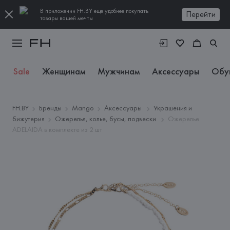
В приложении FH.BY еще удобнее покупать
Перейти
товары вашей мечты
Sale
Женщинам
Мужчинам
Аксессуары
Обу
FH.BY
Бренды
Mango
Аксессуары
Украшения и
бижутерия
Ожерелья, колье, бусы, подвески
Ожерелье
ADELAIDA в комплекте из 2 шт