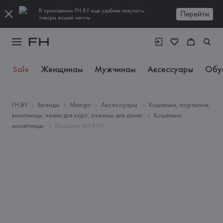
В приложении FH.BY еще удобнее покупать
Перейти
товары вашей мечты
Sale
Женщинам
Мужчинам
Аксессуары
Обу
FH.BY
Бренды
Mango
Аксессуары
Кошельки, портмоне,
визитницы, чехлы для карт, зажимы для денег
Кошельки,
монетницы
Кошелек MARAIS