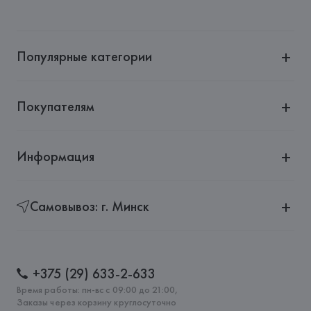
Производитель: 
MANGO MNG, S.A.
Адрес: 
ИСПАНИЯ, 
MANGO MNG, S.A., Via Augusta 10 
(Pol. Ind. Riera de Caldes), 08184 Palau-Solità i Plegamans 
(Barcelona),
Популярные категории
Страна происхождения товара: 
КИТАЙ
Покупателям
Информация
Самовывоз: г. Минск
+375 (29) 633-2-633
Время работы: пн-вс с 09:00 до 21:00,
Заказы через корзину круглосуточно