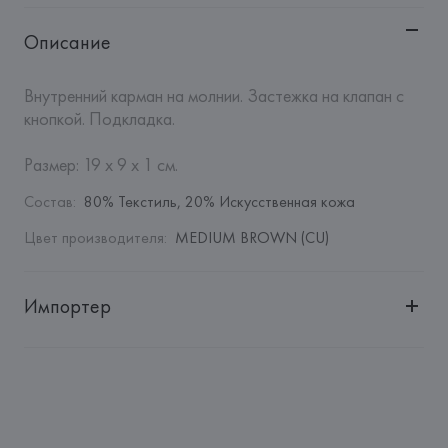
Описание
Внутренний карман на молнии. Застежка на клапан с 
кнопкой. Подкладка.

Размер: 19 x 9 x 1 см.
Состав
:
80% Текстиль, 20% Искусственная кожа
Цвет производителя
:
MEDIUM BROWN (CU)
Импортер
Импортер: 
Общество с дополнительной ответственностью 
"Белмаркетцентр"
Адрес: 
Республика Беларусь, 220030, г. Минск, ул. 
Немига, 5, пом. 39, ком. 1