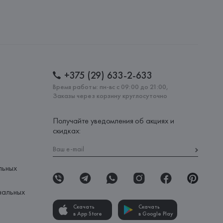
.
amotti, 4, 42124 Reggio Emilia,
: 
МАРОККО
+375 (29) 633-2-633
Время работы: пн-вс с 09:00 до 21:00,
Заказы через корзину круглосуточно
Получайте уведомления об акциях и
скидках:
льных
нальных
Скачать
Скачать
в App Store
в Google Play