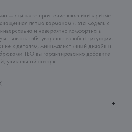
ьна — стильное прочтение классики в ритме 
снащенная пятью карманами, эта модель с 
иверсальна и невероятно комфортна в 
чувствовать себя уверенно в любой ситуации. 
ние к деталям, минималистичный дизайн и 
 брюками TEO вы гарантированно добавите 
й, уникальный почерк.
4)
ительной ответственностью "БелВиринея"
20030, г. Минск, ул. Немига, 5, пом. 39