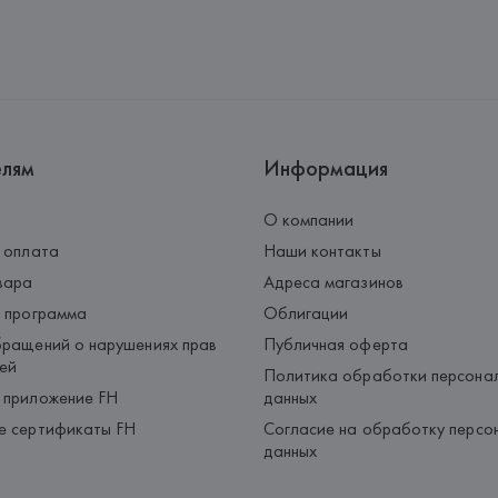
Производитель: 
MaxMara S.r.l
Адрес: 
ИТАЛИЯ, 
Via Giulia Mar
Страна происхождения товара
елям
Информация
О компании
 оплата
Наши контакты
вара
Адреса магазинов
 программа
Облигации
ращений о нарушениях прав
Публичная оферта
ей
Политика обработки персона
 приложение FH
данных
е сертификаты FH
Согласие на обработку персо
данных