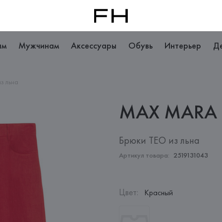
ам
Мужчинам
Аксессуары
Обувь
Интерьер
Д
з льна
MAX
MARA
Брюки TEO из льна
Артикул товара:
2519131043
Цвет
:
Красный