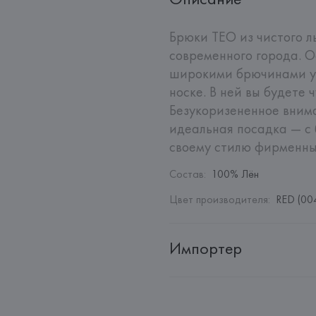
Брюки TEO из чистого л
современного города. О
широкими брючинами ун
носке. В ней вы будете 
Безукоризененное внима
идеальная посадка — с
своему стилю фирменны
Состав
:
100% Лён
Цвет производителя
:
RED (00
Импортер
Импортер: 
Общество с дополн
Адрес: 
Республика Беларусь, 2