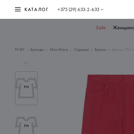
КАТАЛОГ
+375 (29) 633-2-633
Sale
Женщин
FH.BY
Бренды
Max Mara
Одежда
Брюки
Брюки TEO и