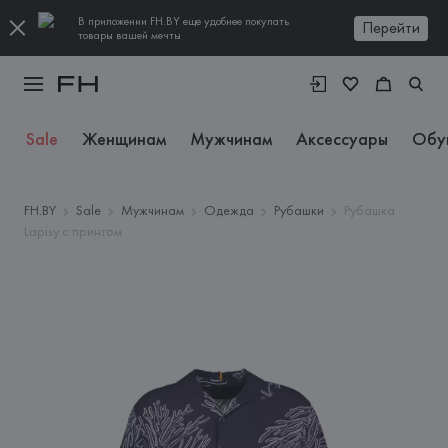
В приложении FH.BY еще удобнее покупать
Перейти
товары вашей мечты
Sale
Женщинам
Мужчинам
Аксессуары
Обу
FH.BY
Sale
Мужчинам
Одежда
Рубашки
Рубашка
Lapisy с принтом