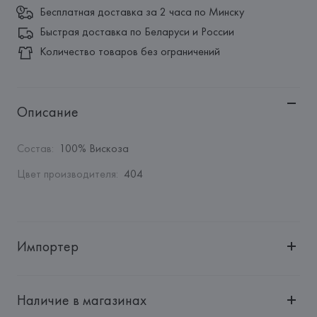
Бесплатная доставка за 2 часа по Минску
Быстрая доставка по Беларуси и России
Количество товаров без ограничений
Описание
Состав
:
100% Вискоза
Цвет производителя
:
404
Импортер
Импортер: 
Общество с ограниченной ответственностью 
"Авикойл Интернешнл"
Наличие в магазинах
Адрес: 
Республика Беларусь, 220051, г. Минск, ул. 