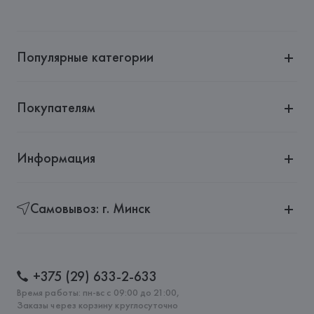
Производитель: 
HUGO BOSS AG
Адрес: 
ГЕРМАНИЯ, 
HUGO BOSS AG, Dieselstrasse 12, D-
72555 Metzingen,
Популярные категории
Страна происхождения товара: 
ИНДОНЕЗИЯ
Покупателям
Информация
Самовывоз: г. Минск
+375 (29) 633-2-633
Время работы: пн-вс с 09:00 до 21:00,
Заказы через корзину круглосуточно