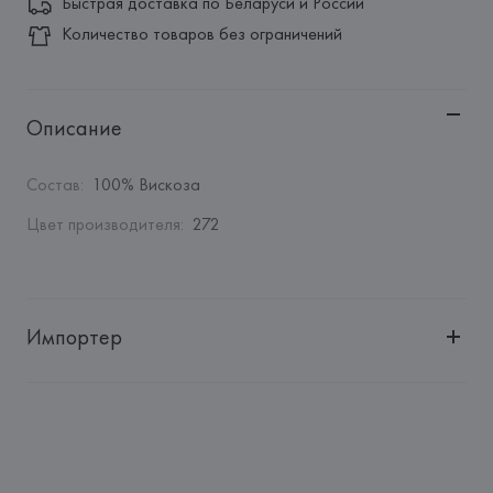
Быстрая доставка по Беларуси и России
Количество товаров без ограничений
Описание
Состав
:
100% Вискоза
Цвет производителя
:
272
Импортер
Импортер: 
Общество с ограниченной ответственностью 
"Авикойл Интернешнл"
Адрес: 
Республика Беларусь, 220051, г. Минск, ул. 
Рафиева, д. 64, помещение 2-27