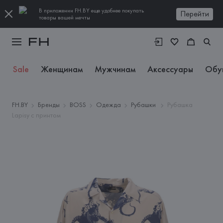
В приложении FH.BY еще удобнее покупать
Перейти
товары вашей мечты
Sale
Женщинам
Мужчинам
Аксессуары
Обу
FH.BY
Бренды
BOSS
Одежда
Рубашки
Рубашка
Lapisy с принтом