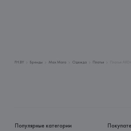
FH.BY
Бренды
Max Mara
Одежда
Платья
Платье ARD
Популярные категории
Покупат