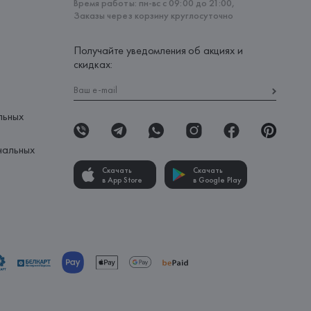
Время работы: пн-вс с 09:00 до 21:00,
Заказы через корзину круглосуточно
Получайте уведомления об акциях и
скидках:
льных
нальных
Скачать
Скачать
в App Store
в Google Play