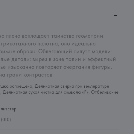
о плечо воплощает таинство геометрии. 
 трикотажного полотна, оно идеально 
римые образы. Облегающий силуэт модели-
ые детали: вырез в зоне талии и эффектный 
тье изысканно повторяет очертания фигуры, 
на грани контрастов.
шка запрещена, Деликатная стирка при температуре 
, Деликатная сухая чистка для символа «P», Отбеливание 
олиэстер
(010)