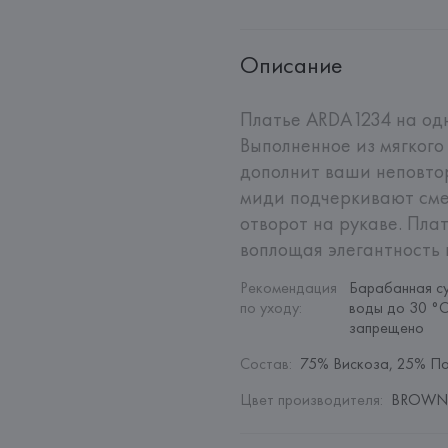
Описание
Платье ARDA1234 на одн
Выполненное из мягкого
дополнит ваши неповто
миди подчеркивают смел
отворот на рукаве. Пла
воплощая элегантность 
Рекомендация 
Барабанная су
по уходу
:
воды до 30 °C
запрещено
Состав
:
75% Вискоза, 25% П
Цвет производителя
:
BROWN 