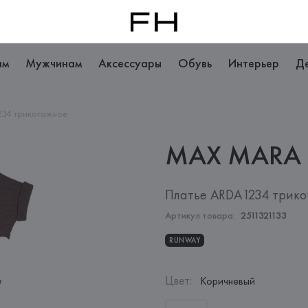
ам
Мужчинам
Аксессуары
Обувь
Интерьер
Д
234 трикотажное
MAX
MARA
Платье ARDA1234 трик
Артикул товара:
2511321133
RUNWAY
Цвет
:
Коричневый