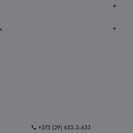
ительной ответственностью "БелВиринея"
х
20030, г. Минск, ул. Немига, 5, пом. 39
.
amotti, 4, 42124 Reggio Emilia,
: 
РУМЫНИЯ
+375 (29) 633-2-633