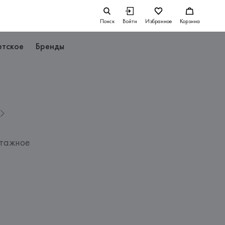
Поиск
Войти
Избранное
Корзина
етское
Бренды
отажное