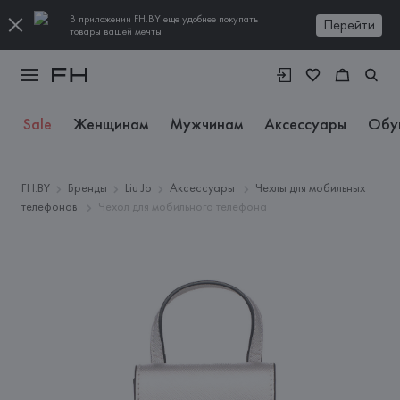
В приложении FH.BY еще удобнее покупать
Перейти
товары вашей мечты
Sale
Женщинам
Мужчинам
Аксессуары
Обу
FH.BY
Бренды
Liu Jo
Аксессуары
Чехлы для мобильных
телефонов
Чехол для мобильного телефона