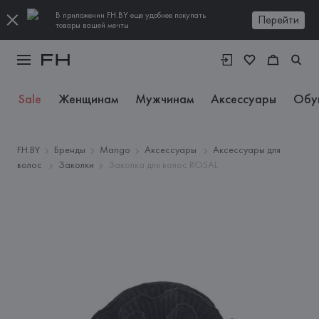
В приложении FH.BY еще удобнее покупать
Перейти
товары вашей мечты
Sale
Женщинам
Мужчинам
Аксессуары
Обу
FH.BY
Бренды
Mango
Аксессуары
Аксессуары для
волос
Заколки
Заколка для волос ROSAL