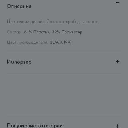
Описание
Цветочный дизайн. Заколка-краб для волос.
Состав
:
61% Пластик, 39% Полиэстер
Цвет производителя
:
BLACK (99)
Импортер
Импортер: 
Общество с дополнительной ответственностью 
"Белмаркетцентр"
Адрес: 
Республика Беларусь, 220030, г. Минск, ул. 
Немига, 5, пом. 39, ком. 1
Производитель: 
MANGO MNG, S.A.
Адрес: 
ИСПАНИЯ, 
MANGO MNG, S.A., Via Augusta 10 
(Pol. Ind. Riera de Caldes), 08184 Palau-Solità i Plegamans 
(Barcelona),
Популярные категории