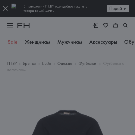
В приложении FH.BY еще удобнее покупать
Перейти
товары вашей мечты
Sale
Женщинам
Мужчинам
Аксессуары
Обу
FH.BY
Бренды
Liu Jo
Одежда
Футболки
Футболка с
логотипом