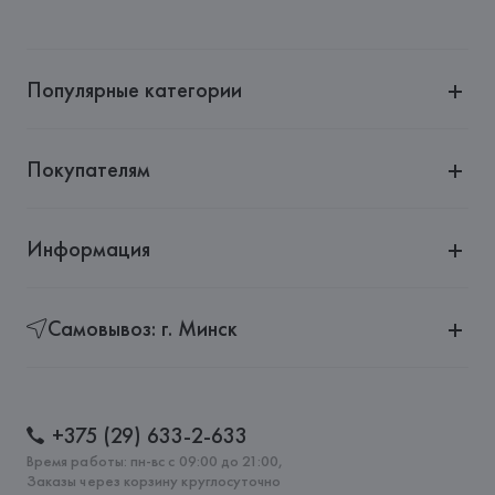
Производитель: 
Exelite S.p.A.
Адрес: 
ИТАЛИЯ, 
VIALE JOHN AMBROSE FLEMING, 17 
41012  CARPI (MO),
Популярные категории
Страна происхождения товара: 
КИТАЙ
Покупателям
Информация
Самовывоз: г. Минск
+375 (29) 633-2-633
Время работы: пн-вс с 09:00 до 21:00,
Заказы через корзину круглосуточно