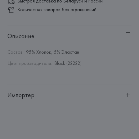
Быстрая доставка по Беларуси и России
Количество товаров без ограничений
Описание
Состав
:
95% Хлопок, 5% Эластан
Цвет производителя
:
Black (22222)
Импортер
Импортер: 
Общество с дополнительной ответственностью 
"БелВиринея"
Адрес: 
Республика Беларусь, 220030, г. Минск, ул. 
Немига, 5, пом. 39