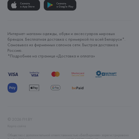
Скачать
Скачать
в App Store
в Google Play
Интернет-магазин одежды, обуви и аксессуаров мировых
брендов. Бесплатная доставка с примеркой по всей Беларуси*.
Самовывоз из фирменных салонов сети. Быстрая доставка в
Россию.
*Подробнее на странице «
Доставка и оплата
»
©
2026
FH.BY
Карта сайта
Общество с дополнительной ответственностью «БелВиринея» зарегистрировано