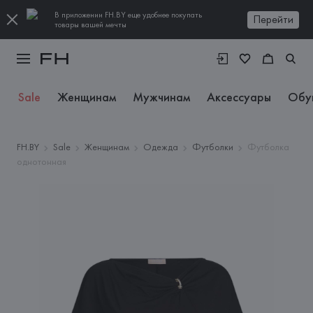
В приложении FH.BY еще удобнее покупать
Перейти
товары вашей мечты
Sale
Женщинам
Мужчинам
Аксессуары
Обу
FH.BY
Sale
Женщинам
Одежда
Футболки
Футболка
однотонная