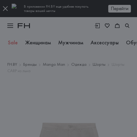
В приложении FH.BY еще удобнее покупать
Перейти
товары вашей мечты
Sale
Женщинам
Мужчинам
Аксессуары
Обу
FH.BY
Бренды
Mango Man
Одежда
Шорты
Шорты
CARP из льна