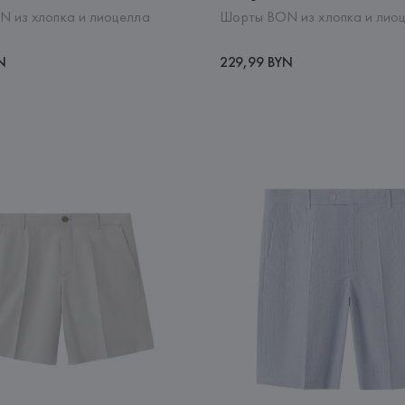
 из хлопка и лиоцелла
Шорты BON из хлопка и лио
N
229,99 BYN