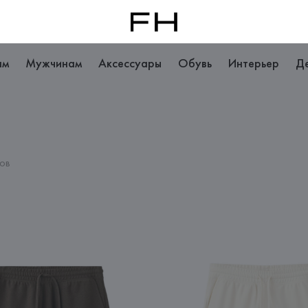
ам
Мужчинам
Аксессуары
Обувь
Интерьер
Д
ов