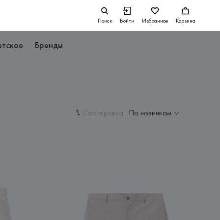
Поиск
Войти
Избранное
Корзина
етское
Бренды
Сортировка:
По новинкам