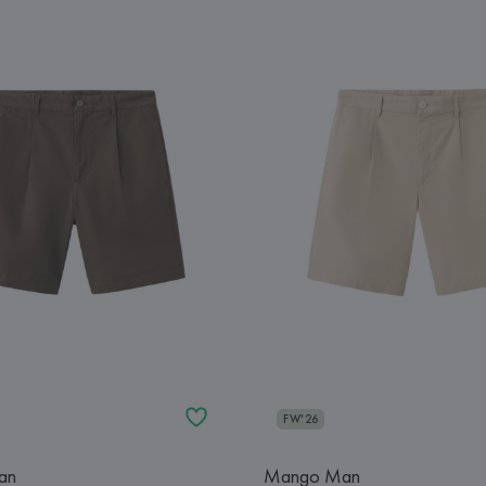
FW'26
an
Mango Man