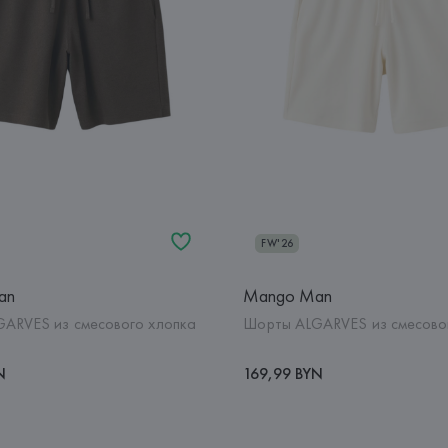
FW'26
an
Mango Man
ARVES из смесового хлопка
Шорты ALGARVES из смесово
N
169,99 BYN