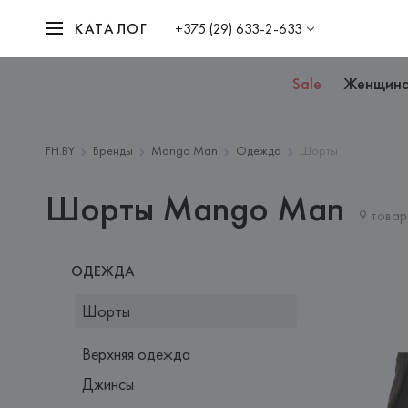
КАТАЛОГ
+375 (29) 633-2-633
Sale
Женщин
FH.BY
Бренды
Mango Man
Одежда
Шорты
Шорты Mango Man
9 товар
ОДЕЖДА
Шорты
Верхняя одежда
Джинсы