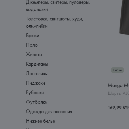
Джемперы, свитеры, пуловеры,
водолазки
Толстовки, свитшоты, худи,
олимпийки
Брюки
Поло
Жилеты
Кардиганы
FW'26
Лонгсливы
Пиджаки
Mango M
Рубашки
Шорты ALG
Футболки
169,99 BY
Одежда для плавания
Нижнее белье