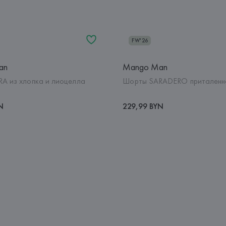
FW'26
an
Mango Man
A из хлопка и лиоцелла
Шорты SARADERO приталенно
N
229,99 BYN