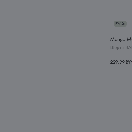
FW'26
Mango M
Шорты BAR
229,99 BY