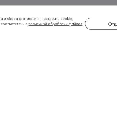
а и сбора статистики.
Настроить cookie
.
Отк
 соответствии с
политикой обработки файлов
елям
Информация
О компании
 оплата
Наши контакты