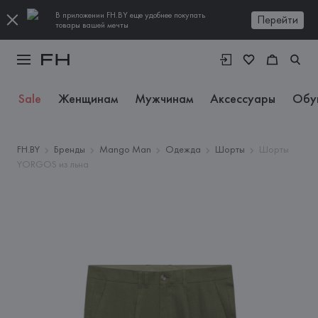
В приложении FH.BY еще удобнее покупать
Перейти
товары вашей мечты
Sale
Женщинам
Мужчинам
Аксессуары
Обу
FH.BY
Бренды
Mango Man
Одежда
Шорты
Шорты
YORGOS из льна