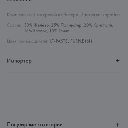
Комплект из 3 ожерелий из бисера. Застежка-карабин.
Состав
:
30% Железо, 25% Полиэстер, 20% Кристалл, 
15% Хлопок, 10% Глина
Цвет производителя
:
LT-PASTEL PURPLE (61)
Импортер
Импортер: 
Общество с дополнительной ответственностью 
"Белмаркетцентр"
Адрес: 
Республика Беларусь, 220030, г. Минск, ул. 
Немига, 5, пом. 39, ком. 1
Производитель: 
MANGO MNG, S.A.
Адрес: 
ИСПАНИЯ, 
MANGO MNG, S.A., Via Augusta 10 
(Pol. Ind. Riera de Caldes), 08184 Palau-Solità i Plegamans 
(Barcelona),
Популярные категории