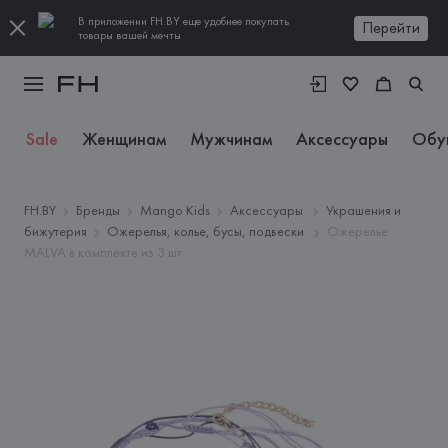
В приложении FH.BY еще удобнее покупать
Перейти
товары вашей мечты
Sale
Женщинам
Мужчинам
Аксессуары
Обу
FH.BY
Бренды
Mango Kids
Аксессуары
Украшения и
бижутерия
Ожерелья, колье, бусы, подвески
Ожерелье
MALVA в комплекте из 3 шт