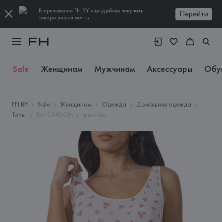
В приложении FH.BY еще удобнее покупать
Перейти
товары вашей мечты
Sale
Женщинам
Мужчинам
Аксессуары
Обу
FH.BY
Sale
Женщинам
Одежда
Домашняя одежда
Топы
Топ CARSON с принтом