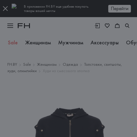
В приложении FH.BY еще удобнее покупать
Перейти
товары вашей мечты
Sale
Женщинам
Мужчинам
Аксессуары
Обу
FH.BY
Sale
Женщинам
Одежда
Толстовки, свитшоты,
худи, олимпийки
Худи из смесового хлопка