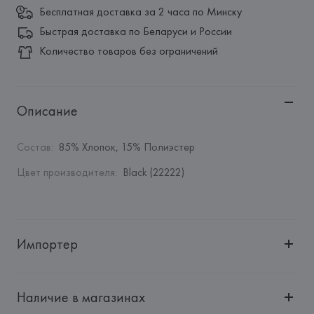
Бесплатная доставка за 2 часа по Минску
Быстрая доставка по Беларуси и России
Количество товаров без ограничений
Описание
Состав
:
85% Хлопок, 15% Полиэстер
Цвет производителя
:
Black (22222)
Импортер
Импортер: 
Общество с дополнительной ответственностью 
"БелВиринея"
Наличие в магазинах
Адрес: 
Республика Беларусь, 220030, г. Минск, ул. 