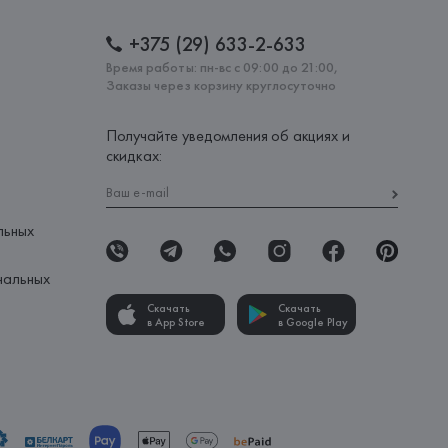
+375 (29) 633-2-633
Время работы: пн-вс с 09:00 до 21:00,
Заказы через корзину круглосуточно
Получайте уведомления об акциях и
скидках:
льных
нальных
Скачать
Скачать
в App Store
в Google Play