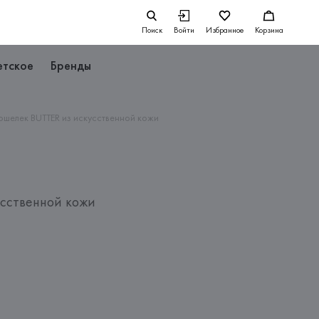
Поиск
Войти
Избранное
Корзина
етское
Бренды
ошелек BUTTER из искусственной кожи
усственной кожи