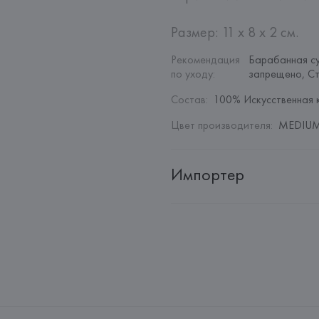
Размер: 11 x 8 х 2 см.
Рекомендация 
Барабанная с
по уходу
:
запрещено, С
Состав
:
100% Искусственная 
Цвет производителя
:
MEDIUM 
Импортер
Импортер: 
Общество с дополн
Адрес: 
Республика Беларусь, 22
Производитель: 
MANGO MNG,
Адрес: 
ИСПАНИЯ, 
MANGO MNG, 
Palau-Solità i Plegamans (Barce
Страна происхождения товара