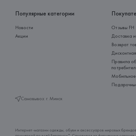
Популярные категории
Покупат
Новости
Отзывы FH
Акции
Доставка и
Возврат то
Дисконтная
Правила об
потребител
Мобильное
Подарочны
Самовывоз: г. Минск
Интернет-магазин одежды, обуви и аксессуаров мировых брендов
примеркой по всей Беларуси*. Самовывоз из фирменных салонов с