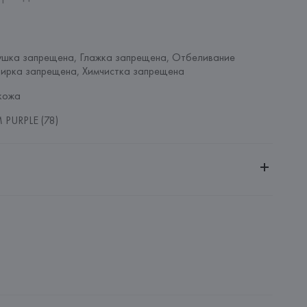
ушка запрещена, Глажка запрещена, Отбеливание 
тирка запрещена, Химчистка запрещена
кожа
PURPLE (78)
ительной ответственностью "Белмаркетцентр"
0030, г. Минск, ул. Немига, 5, пом. 39, ком. 1
 S.A.
S.A., Via Augusta 10 (Pol. Ind. Riera de Caldes), 08184 
lona),
: 
КИТАЙ