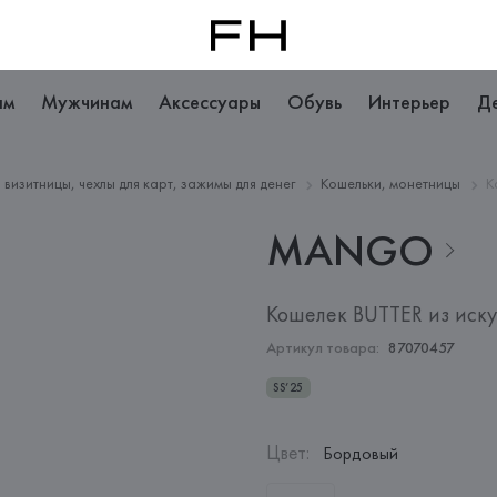
ам
Мужчинам
Аксессуары
Обувь
Интерьер
Д
 визитницы, чехлы для карт, зажимы для денег
Кошельки, монетницы
К
MANGO
Кошелек BUTTER из иск
Артикул товара:
87070457
SS’25
Цвет
:
Бордовый